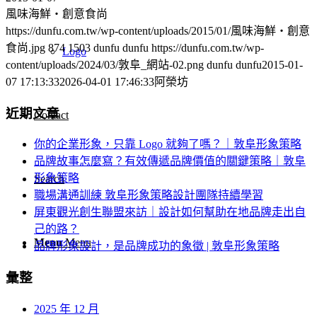
風味海鮮・創意食尚
https://dunfu.com.tw/wp-content/uploads/2015/01/風味海鮮・創意
食尚.jpg
874
1503
dunfu dunfu
https://dunfu.com.tw/wp-
Logo
content/uploads/2024/03/敦阜_網站-02.png
dunfu dunfu
2015-01-
07 17:13:33
2026-04-01 17:46:33
阿榮坊
近期文章
Contact
你的企業形象，只靠 Logo 就夠了嗎？｜敦阜形象策略
品牌故事怎麼寫？有效傳遞品牌價值的關鍵策略｜敦阜
形象策略
Search
職場溝通訓練 敦阜形象策略設計團隊持續學習
屏東觀光創生聯盟來訪｜設計如何幫助在地品牌走出自
己的路？
Menu
Menu
品牌形象設計，是品牌成功的象徵 | 敦阜形象策略
彙整
2025 年 12 月