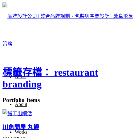
標籤存檔： restaurant
News
branding
Portfolio Items
About
川魚問屋 丸鰻
Works