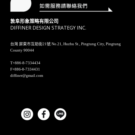
敦阜形象策略有限公司
DIFFINER DESIGN STRATEGY INC.
台灣 屏東市互助街21號 No.21, Huzhu St., Pingtung City, Pingtung
County 90044
T+886-8-7334434
F+886-8-7334431
diffiner@gmail.com