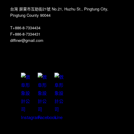
台灣 屏東市互助街21號 No.21, Huzhu St., Pingtung City,
Pingtung County 90044
T+886-8-7334434
F+886-8-7334431
diffiner@gmail.com