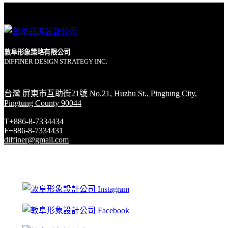
敦阜形象策略有限公司
DIFFINER DESIGN STRATEGY INC.
台灣 屏東市互助街21號 No.21, Huzhu St., Pingtung City,
Pingtung County 90044
T+886-8-7334434
F+886-8-7334431
diffiner@gmail.com