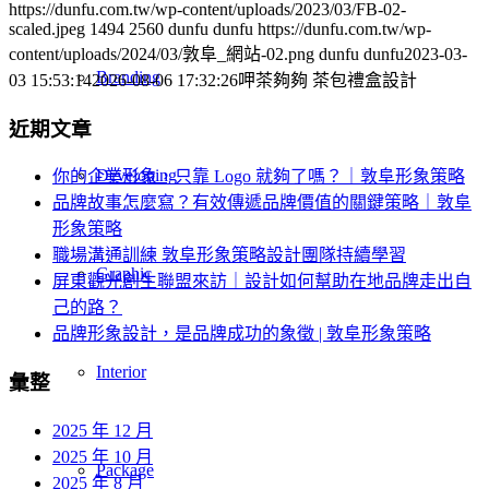
https://dunfu.com.tw/wp-content/uploads/2023/03/FB-02-
scaled.jpeg
1494
2560
dunfu dunfu
https://dunfu.com.tw/wp-
content/uploads/2024/03/敦阜_網站-02.png
dunfu dunfu
2023-03-
Branding
03 15:53:14
2026-08-06 17:32:26
呷茶夠夠 茶包禮盒設計
近期文章
Developing
你的企業形象，只靠 Logo 就夠了嗎？｜敦阜形象策略
品牌故事怎麼寫？有效傳遞品牌價值的關鍵策略｜敦阜
形象策略
職場溝通訓練 敦阜形象策略設計團隊持續學習
Graphic
屏東觀光創生聯盟來訪｜設計如何幫助在地品牌走出自
己的路？
品牌形象設計，是品牌成功的象徵 | 敦阜形象策略
Interior
彙整
2025 年 12 月
2025 年 10 月
Package
2025 年 8 月