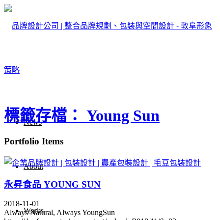
標籤存檔： Young Sun
News
Portfolio Items
About
永昇食品 YOUNG SUN
2018-11-01
Works
Always Natural, Always YoungSun