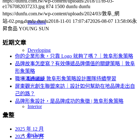
https://dunfu.com.tw/wp-content/uploads/2018/11/fb-03-
e1767082037233.jpg
874
1500
dunfu dunfu
https://dunfu.com.tw/wp-content/uploads/2024/03/敦阜_網
站-02.png
dunfu dunfu
2018-11-01 17:07:47
2026-08-07 13:58:06
永
Branding
昇食品 YOUNG SUN
近期文章
Developing
你的企業形象，只靠 Logo 就夠了嗎？｜敦阜形象策略
品牌故事怎麼寫？有效傳遞品牌價值的關鍵策略｜敦阜
形象策略
Graphic
職場溝通訓練 敦阜形象策略設計團隊持續學習
屏東觀光創生聯盟來訪｜設計如何幫助在地品牌走出自
己的路？
品牌形象設計，是品牌成功的象徵 | 敦阜形象策略
Interior
彙整
2025 年 12 月
Package
2025 年 10 月