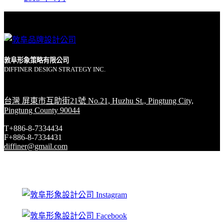
敦阜形象策略有限公司
DIFFINER DESIGN STRATEGY INC.
台灣 屏東市互助街21號 No.21, Huzhu St., Pingtung City,
Pingtung County 90044
T+886-8-7334434
F+886-8-7334431
diffiner@gmail.com