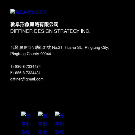
敦阜形象策略有限公司
DIFFINER DESIGN STRATEGY INC.
台灣 屏東市互助街21號 No.21, Huzhu St., Pingtung City,
Pingtung County 90044
T+886-8-7334434
F+886-8-7334431
diffiner@gmail.com