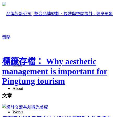
標籤存檔： Why aesthetic
News
management is important for
Pingtung tourism
About
文章
Works