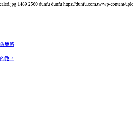
aled.jpg
1489
2560
dunfu dunfu
https://dunfu.com.tw/wp-content/
象策略
的路？