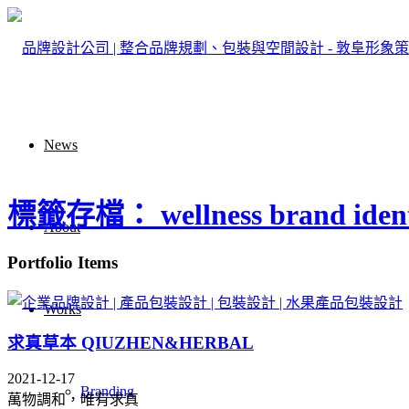
News
標籤存檔： wellness brand ident
About
Portfolio Items
Works
求真草本 QIUZHEN&HERBAL
2021-12-17
Branding
萬物調和，唯有求真