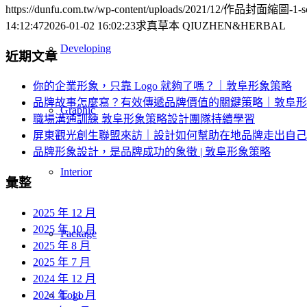
https://dunfu.com.tw/wp-content/uploads/2021/12/作品封面縮圖-1-sc
14:12:47
2026-01-02 16:02:23
求真草本 QIUZHEN&HERBAL
Developing
近期文章
你的企業形象，只靠 Logo 就夠了嗎？｜敦阜形象策略
品牌故事怎麼寫？有效傳遞品牌價值的關鍵策略｜敦阜形
Graphic
職場溝通訓練 敦阜形象策略設計團隊持續學習
屏東觀光創生聯盟來訪｜設計如何幫助在地品牌走出自己
品牌形象設計，是品牌成功的象徵 | 敦阜形象策略
Interior
彙整
2025 年 12 月
2025 年 10 月
Package
2025 年 8 月
2025 年 7 月
2024 年 12 月
2024 年 11 月
Logo