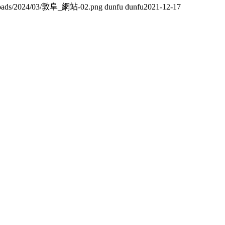
uploads/2024/03/敦阜_網站-02.png
dunfu dunfu
2021-12-17