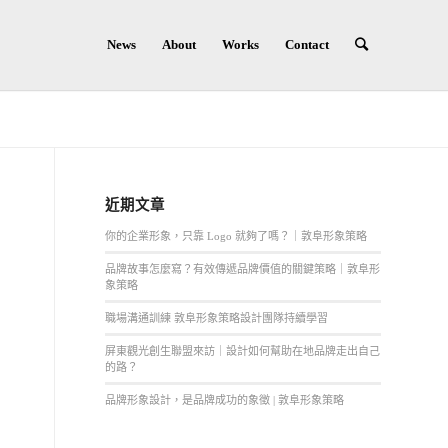
News
About
Works
Contact
近期文章
你的企業形象，只靠 Logo 就夠了嗎？｜敦阜形象策略
品牌故事怎麼寫？有效傳遞品牌價值的關鍵策略｜敦阜形
象策略
職場溝通訓練 敦阜形象策略設計團隊持續學習
屏東觀光創生聯盟來訪｜設計如何幫助在地品牌走出自己
的路？
品牌形象設計，是品牌成功的象徵 | 敦阜形象策略