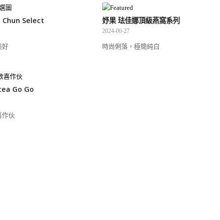
Chun Select
妤果 珐佳娜頂級燕窩系列
2024-06-27
美好
時尚俐落，極簡純白
ea Go Go
喜作伙