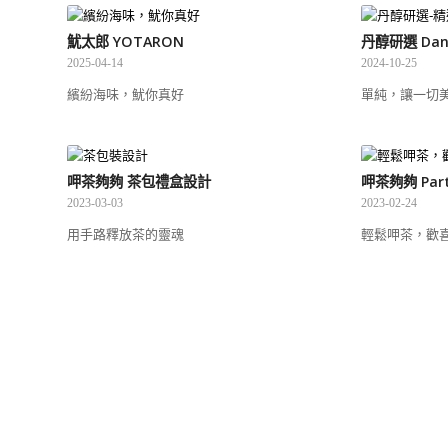
魷太郎 YOTARON
丹醇研選 Dan 
2025-04-14
2024-10-25
繽紛海味，魷你真好
單純，讓一切
呷茶夠夠 茶包禮盒設計
呷茶夠夠 Part
2023-03-03
2023-02-24
用手路釋放茶的靈魂
輕鬆呷茶，歡