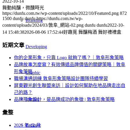
2022-10-14
舞動純釀，微醺時光
https://dunfu.com.tw/wp-content/uploads/2022/10/Featured.png
872
1500
dunfu dunfu
https://dunfu.com.tw/wp-
Branding
content/uploads/2024/03/敦阜_網站-02.png
dunfu dunfu
2022-10-
14 15:48:38
2026-08-06 17:52:44
好趣覓 舞釀梅酒 舞好禮禮盒
近期文章
Developing
你的企業形象，只靠 Logo 就夠了嗎？｜敦阜形象策略
品牌故事怎麼寫？有效傳遞品牌價值的關鍵策略｜敦阜
形象策略
Graphic
職場溝通訓練 敦阜形象策略設計團隊持續學習
屏東觀光創生聯盟來訪｜設計如何幫助在地品牌走出自
己的路？
Interior
品牌形象設計，是品牌成功的象徵 | 敦阜形象策略
彙整
Package
2025 年 12 月