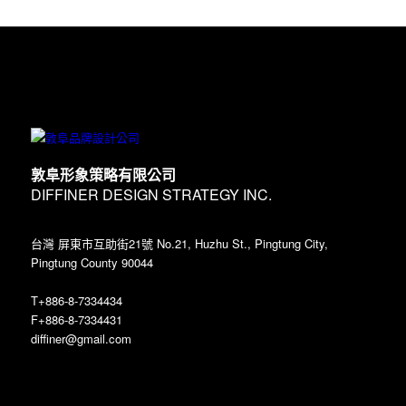
敦阜形象策略有限公司
DIFFINER DESIGN STRATEGY INC.
台灣 屏東市互助街21號 No.21, Huzhu St., Pingtung City,
Pingtung County 90044
T+886-8-7334434
F+886-8-7334431
diffiner@gmail.com