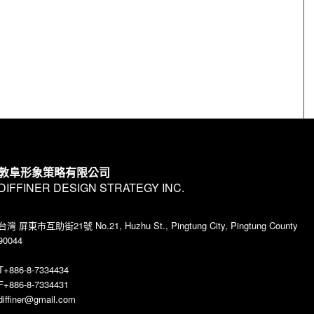
敦阜形象策略有限公司
DIFFINER DESIGN STRATEGY INC.
台灣 屏東市互助街21號 No.21, Huzhu St., Pingtung City, Pingtung County
90044
T+886-8-7334434
F+886-8-7334431
diffiner@gmail.com