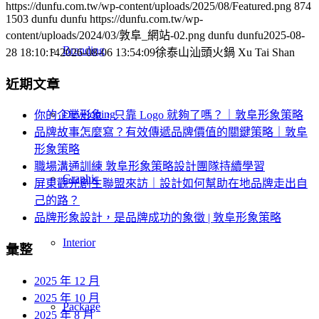
https://dunfu.com.tw/wp-content/uploads/2025/08/Featured.png
874
1503
dunfu dunfu
https://dunfu.com.tw/wp-
content/uploads/2024/03/敦阜_網站-02.png
dunfu dunfu
2025-08-
Branding
28 18:10:14
2026-08-06 13:54:09
徐泰山汕頭火鍋 Xu Tai Shan
近期文章
Developing
你的企業形象，只靠 Logo 就夠了嗎？｜敦阜形象策略
品牌故事怎麼寫？有效傳遞品牌價值的關鍵策略｜敦阜
形象策略
職場溝通訓練 敦阜形象策略設計團隊持續學習
Graphic
屏東觀光創生聯盟來訪｜設計如何幫助在地品牌走出自
己的路？
品牌形象設計，是品牌成功的象徵 | 敦阜形象策略
Interior
彙整
2025 年 12 月
2025 年 10 月
Package
2025 年 8 月