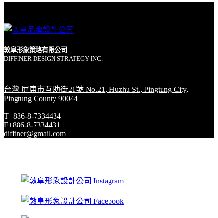
敦阜形象策略有限公司
DIFFINER DESIGN STRATEGY INC.
台灣 屏東市互助街21號 No.21, Huzhu St., Pingtung City,
Pingtung County 90044
T+886-8-7334434
F+886-8-7334431
diffiner@gmail.com