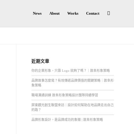
News
About
Works
Contact
近期文章
你的企業形象，只靠 Logo 就夠了嗎？｜敦阜形象策略
品牌故事怎麼寫？有效傳遞品牌價值的關鍵策略｜敦阜形
象策略
職場溝通訓練 敦阜形象策略設計團隊持續學習
屏東觀光創生聯盟來訪｜設計如何幫助在地品牌走出自己
的路？
品牌形象設計，是品牌成功的象徵 | 敦阜形象策略