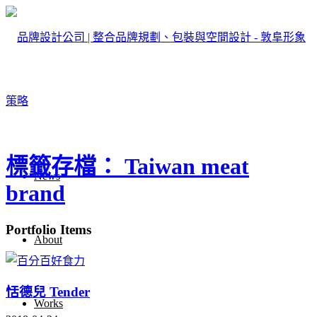
標籤存檔： Taiwan meat
News
brand
Portfolio Items
About
恬德兒 Tender
Works