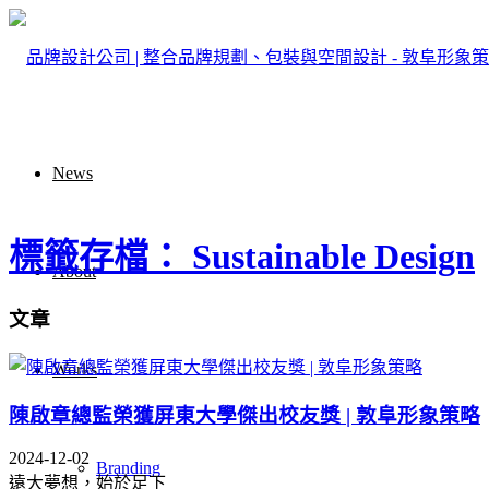
News
標籤存檔： Sustainable Design
About
文章
Works
陳啟章總監榮獲屏東大學傑出校友獎 | 敦阜形象策略
2024-12-02
Branding
遠大夢想，始於足下