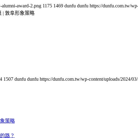
ty-alumni-award-2.png
1175
1469
dunfu dunfu
https://dunfu.com.tw/
| 敦阜形象策略
4
1507
dunfu dunfu
https://dunfu.com.tw/wp-content/uploads/202
象策略
的路？