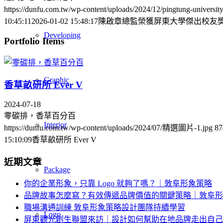
https://dunfu.com.tw/wp-content/uploads/2024/12/pingtung-universi
10:45:11
2026-01-02 15:48:17
陳啟章總監榮獲屏東大學傑出校友獎 
Developing
Portfolio Items
Graphic
香草畝研所 Ever V
2024-07-18
零碳排，香草百分百
Interior
https://dunfu.com.tw/wp-content/uploads/2024/07/精選圖片-1.jpg
87
15:10:09
香草畝研所 Ever V
近期文章
Package
你的企業形象，只靠 Logo 就夠了嗎？｜敦阜形象策略
品牌故事怎麼寫？有效傳遞品牌價值的關鍵策略｜敦阜形
職場溝通訓練 敦阜形象策略設計團隊持續學習
Logo
屏東觀光創生聯盟來訪｜設計如何幫助在地品牌走出自己