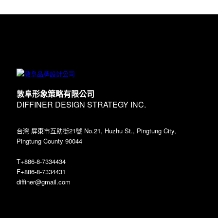
敦阜形象策略有限公司
DIFFINER DESIGN STRATEGY INC.
台灣 屏東市互助街21號 No.21, Huzhu St., Pingtung City,
Pingtung County 90044
T+886-8-7334434
F+886-8-7334431
diffiner@gmail.com