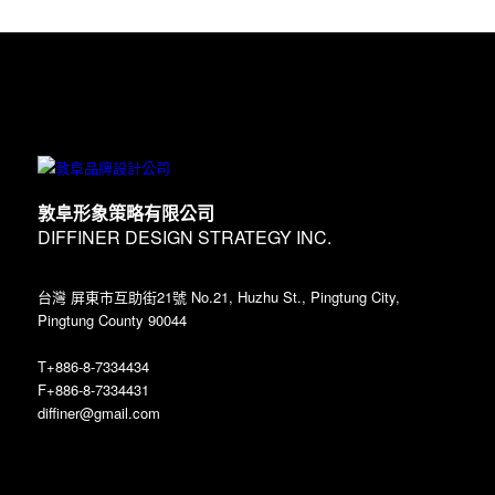
敦阜形象策略有限公司
DIFFINER DESIGN STRATEGY INC.
台灣 屏東市互助街21號 No.21, Huzhu St., Pingtung City,
Pingtung County 90044
T+886-8-7334434
F+886-8-7334431
diffiner@gmail.com