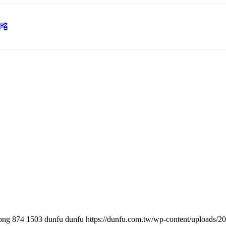
png
874
1503
dunfu dunfu
https://dunfu.com.tw/wp-content/uploa