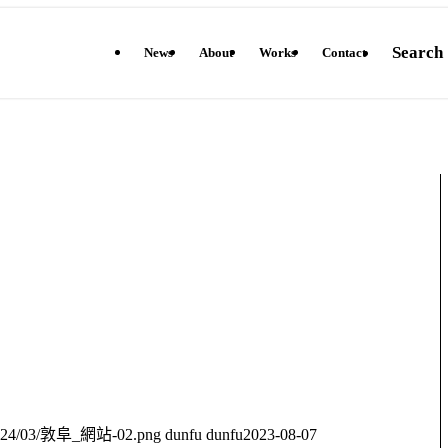
Search
News
About
Works
Contact
ds/2024/03/敦阜_網站-02.png
dunfu dunfu
2023-08-07