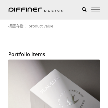
標籤存檔： product value
Portfolio Items