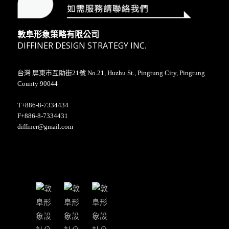
敦阜形象策略有限公司
DIFFINER DESIGN STRATEGY INC.
台灣 屏東市互助街21號 No.21, Huzhu St., Pingtung City, Pingtung
County 90044
T+886-8-7334434
F+886-8-7334431
diffiner@gmail.com