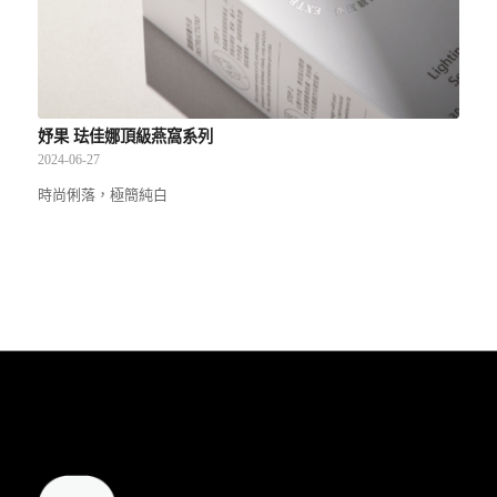
妤果 珐佳娜頂級燕窩系列
2024-06-27
時尚俐落，極簡純白