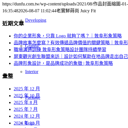
https://dunfu.com.tw/wp-content/uploads/2021/08/作品封面縮圖-01-1
16:35:48
2026-08-07 11:02:44
老實鮮蒔尚 Juicy Fit
Developing
近期文章
你的企業形象，只靠 Logo 就夠了嗎？｜敦阜形象策略
品牌故事怎麼寫？有效傳遞品牌價值的關鍵策略｜敦阜形
Graphic
職場溝通訓練 敦阜形象策略設計團隊持續學習
屏東觀光創生聯盟來訪｜設計如何幫助在地品牌走出自己
品牌形象設計，是品牌成功的象徵 | 敦阜形象策略
Interior
彙整
2025 年 12 月
2025 年 10 月
Package
2025 年 8 月
2025 年 7 月
2024 年 12 月
2024 年 11 月
Logo