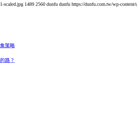
-scaled.jpg
1489
2560
dunfu dunfu
https://dunfu.com.tw/wp-conte
象策略
的路？