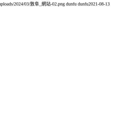
nt/uploads/2024/03/敦阜_網站-02.png
dunfu dunfu
2021-08-13