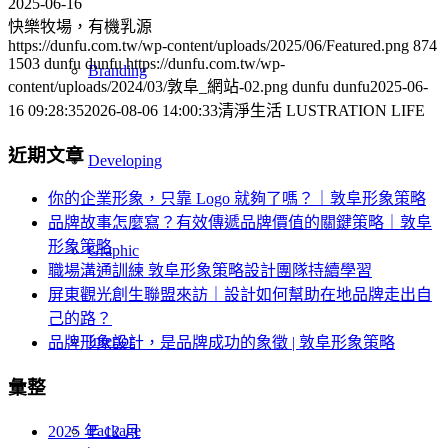
2025-06-16
快樂牧場，有機乳源
https://dunfu.com.tw/wp-content/uploads/2025/06/Featured.png
874
1503
dunfu dunfu
https://dunfu.com.tw/wp-
Branding
content/uploads/2024/03/敦阜_網站-02.png
dunfu dunfu
2025-06-
16 09:28:35
2026-08-06 14:00:33
清淨生活 LUSTRATION LIFE
近期文章
Developing
你的企業形象，只靠 Logo 就夠了嗎？｜敦阜形象策略
品牌故事怎麼寫？有效傳遞品牌價值的關鍵策略｜敦阜
形象策略
Graphic
職場溝通訓練 敦阜形象策略設計團隊持續學習
屏東觀光創生聯盟來訪｜設計如何幫助在地品牌走出自
己的路？
Interior
品牌形象設計，是品牌成功的象徵 | 敦阜形象策略
彙整
Package
2025 年 12 月