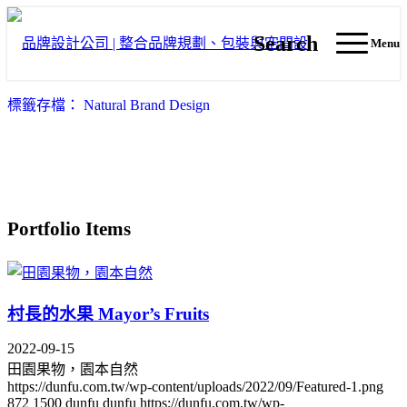
Search
Menu
標籤存檔： Natural Brand Design
Portfolio Items
村長的水果 Mayor’s Fruits
2022-09-15
田園果物，園本自然
https://dunfu.com.tw/wp-content/uploads/2022/09/Featured-1.png
872
1500
dunfu dunfu
https://dunfu.com.tw/wp-