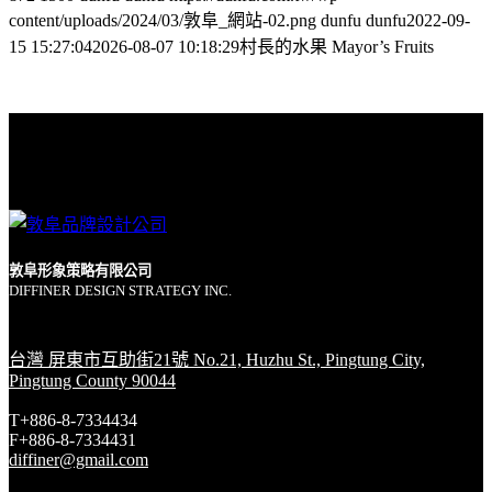
content/uploads/2024/03/敦阜_網站-02.png
dunfu dunfu
2022-09-
15 15:27:04
2026-08-07 10:18:29
村長的水果 Mayor’s Fruits
敦阜形象策略有限公司
DIFFINER DESIGN STRATEGY INC.
台灣 屏東市互助街21號 No.21, Huzhu St., Pingtung City,
Pingtung County 90044
T+886-8-7334434
F+886-8-7334431
diffiner@gmail.com