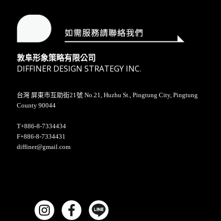
敦阜形象策略有限公司
DIFFINER DESIGN STRATEGY INC.
台灣 屏東市互助街21號 No.21, Huzhu St., Pingtung City, Pingtung
County 90044
T+886-8-7334434
F+886-8-7334431
diffiner@gmail.com