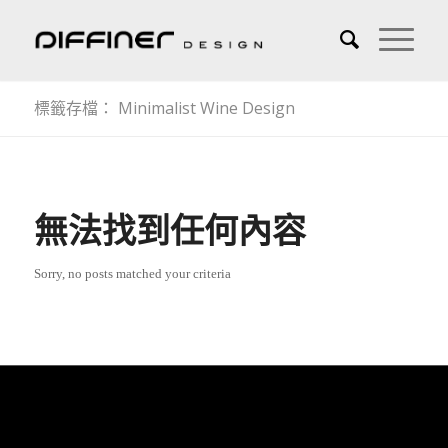
標籤存檔： Minimalist Wine Design
無法找到任何內容
Sorry, no posts matched your criteria