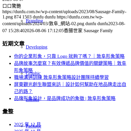
口口驚艷
https://dunfu.com.tw/wp-content/uploads/2023/08/Sausage-Family-
1.png
874
1503
dunfu dunfu
https://dunfu.com.tw/wp-
Branding
content/uploads/2024/03/敦阜_網站-02.png
dunfu dunfu
2023-08-
07 15:28:40
2026-08-06 17:12:05
香腸世家 Sausage Family
近期文章
Developing
你的企業形象，只靠 Logo 就夠了嗎？｜敦阜形象策略
品牌故事怎麼寫？有效傳遞品牌價值的關鍵策略｜敦阜
形象策略
Graphic
職場溝通訓練 敦阜形象策略設計團隊持續學習
屏東觀光創生聯盟來訪｜設計如何幫助在地品牌走出自
己的路？
品牌形象設計，是品牌成功的象徵 | 敦阜形象策略
Interior
彙整
2025 年 12 月
Package