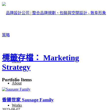
標籤存檔： Marketing
News
Strategy
Portfolio Items
About
香腸世家 Sausage Family
Works
2023-08-07