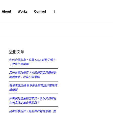
About
Works
Contact
近期文章
你的企業形象，只靠 Logo 就夠了嗎？
｜敦阜形象策略
品牌故事怎麼寫？有效傳遞品牌價值的
關鍵策略｜敦阜形象策略
職場溝通訓練 敦阜形象策略設計團隊持
續學習
屏東觀光創生聯盟來訪｜設計如何幫助
在地品牌走出自己的路？
品牌形象設計，是品牌成功的象徵 | 敦