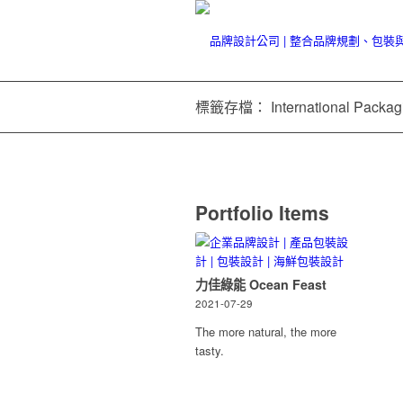
標籤存檔： International Packagi
Portfolio Items
力佳綠能 Ocean Feast
2021-07-29
The more natural, the more
tasty.