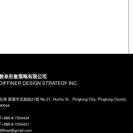
敦阜形象策略有限公司
DIFFINER DESIGN STRATEGY INC.
台灣 屏東市互助街21號 No.21, Huzhu St., Pingtung City, Pingtung County
90044
T+886-8-7334434
F+886-8-7334431
diffiner@gmail.com