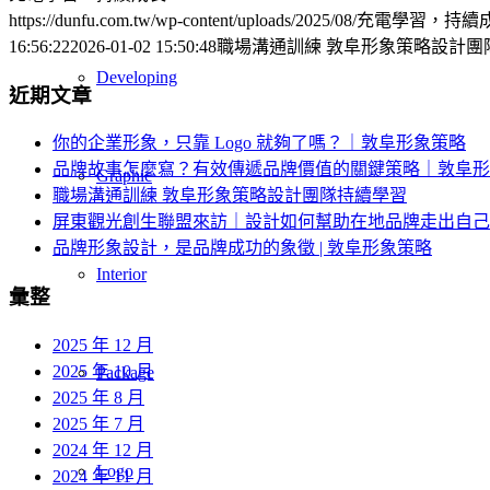
https://dunfu.com.tw/wp-content/uploads/2025/08/充電學習，持
16:56:22
2026-01-02 15:50:48
職場溝通訓練 敦阜形象策略設計團
Developing
近期文章
你的企業形象，只靠 Logo 就夠了嗎？｜敦阜形象策略
品牌故事怎麼寫？有效傳遞品牌價值的關鍵策略｜敦阜形
Graphic
職場溝通訓練 敦阜形象策略設計團隊持續學習
屏東觀光創生聯盟來訪｜設計如何幫助在地品牌走出自己
品牌形象設計，是品牌成功的象徵 | 敦阜形象策略
Interior
彙整
2025 年 12 月
2025 年 10 月
Package
2025 年 8 月
2025 年 7 月
2024 年 12 月
Logo
2024 年 11 月