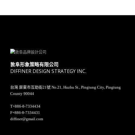
敦阜形象策略有限公司
DIFFINER DESIGN STRATEGY INC.
台灣 屏東市互助街21號 No.21, Huzhu St., Pingtung City, Pingtung
County 90044
T+886-8-7334434
F+886-8-7334431
diffiner@gmail.com