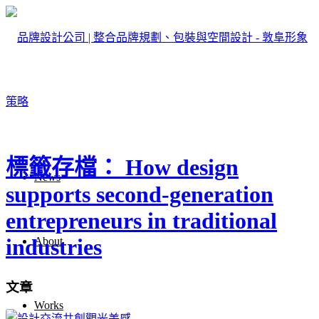
標籤存檔： How design
News
supports second-generation
entrepreneurs in traditional
industries
About
文章
Works