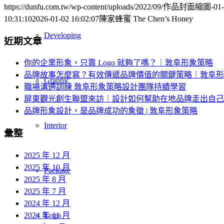
https://dunfu.com.tw/wp-content/uploads/2022/09/作品封面縮圖-01-1
10:31:10
2026-01-02 16:02:07
陳家蜂蜜 The Chen’s Honey
Developing
近期文章
你的企業形象，只靠 Logo 就夠了嗎？｜敦阜形象策略
品牌故事怎麼寫？有效傳遞品牌價值的關鍵策略｜敦阜形
Graphic
職場溝通訓練 敦阜形象策略設計團隊持續學習
屏東觀光創生聯盟來訪｜設計如何幫助在地品牌走出自己
品牌形象設計，是品牌成功的象徵 | 敦阜形象策略
Interior
彙整
2025 年 12 月
2025 年 10 月
Package
2025 年 8 月
2025 年 7 月
2024 年 12 月
2024 年 11 月
Logo