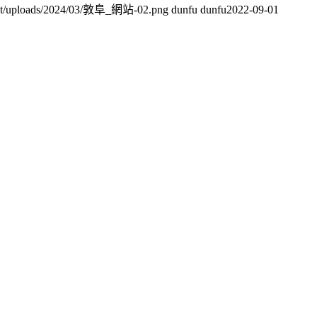
tent/uploads/2024/03/敦阜_網站-02.png
dunfu dunfu
2022-09-01