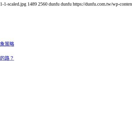
-1-scaled.jpg
1489
2560
dunfu dunfu
https://dunfu.com.tw/wp-con
象策略
的路？