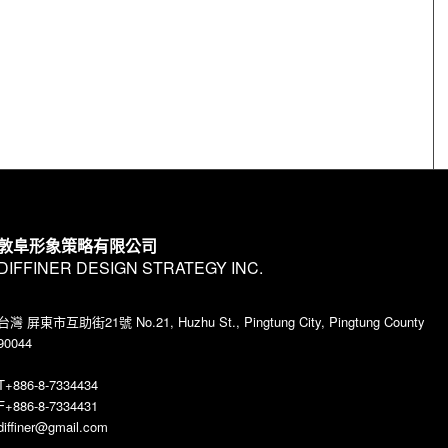
敦阜形象策略有限公司
DIFFINER DESIGN STRATEGY INC.
台灣 屏東市互助街21號 No.21, Huzhu St., Pingtung City, Pingtung County
90044
T+886-8-7334434
F+886-8-7334431
diffiner@gmail.com