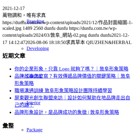
2021-12-17
萬物調和，唯有求真
Branding
https://dunfu.com.tw/wp-content/uploads/2021/12/作品封面縮圖-1-
scaled.jpg
1489
2560
dunfu dunfu
https://dunfu.com.tw/wp-
content/uploads/2024/03/敦阜_網站-02.png
dunfu dunfu
2021-12-
17 14:12:47
2026-08-06 18:18:50
求真草本 QIUZHEN&HERBAL
Developing
近期文章
你的企業形象，只靠 Logo 就夠了嗎？｜敦阜形象策略
Graphic
品牌故事怎麼寫？有效傳遞品牌價值的關鍵策略｜敦阜
形象策略
職場溝通訓練 敦阜形象策略設計團隊持續學習
屏東觀光創生聯盟來訪｜設計如何幫助在地品牌走出自
Interior
己的路？
品牌形象設計，是品牌成功的象徵 | 敦阜形象策略
彙整
Package