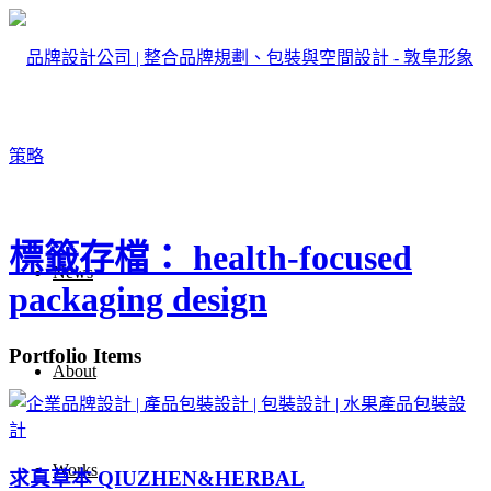
標籤存檔： health-focused
News
packaging design
Portfolio Items
About
Works
求真草本 QIUZHEN&HERBAL