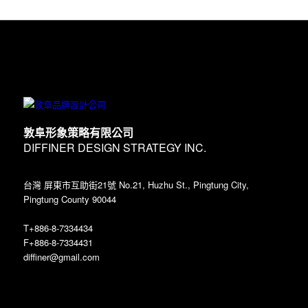
敦阜形象策略有限公司
DIFFINER DESIGN STRATEGY INC.
台灣 屏東市互助街21號 No.21, Huzhu St., Pingtung City,
Pingtung County 90044
T+886-8-7334434
F+886-8-7334431
diffiner@gmail.com