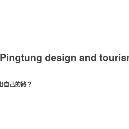
ngtung design and tourism
出自己的路？