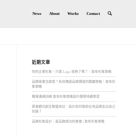
News
About
Works
Contact
近期文章
你的企業形象，只靠 Logo 就夠了嗎？｜敦阜形象策略
品牌故事怎麼寫？有效傳遞品牌價值的關鍵策略｜敦阜形
象策略
職場溝通訓練 敦阜形象策略設計團隊持續學習
屏東觀光創生聯盟來訪｜設計如何幫助在地品牌走出自己
的路？
品牌形象設計，是品牌成功的象徵 | 敦阜形象策略