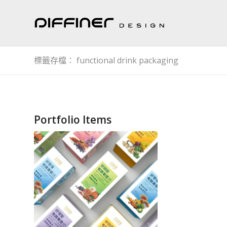
標籤存檔： functional drink packaging
Portfolio Items