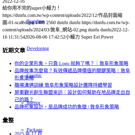
2022-12-16
給你用不完的super小鰻力！
https://dunfu.com.tw/wp-content/uploads/2022/12/作品封面縮
Branding
圖-01-scaled.jpg
1489
2560
dunfu dunfu
https://dunfu.com.tw/wp-
content/uploads/2024/03/敦阜_網站-02.png
dunfu dunfu
2022-12-
16 11:31:54
2026-08-06 17:42:52
小鰻力 Super Eel Power
Developing
近期文章
你的企業形象，只靠 Logo 就夠了嗎？｜敦阜形象策略
品牌故事怎麼寫？有效傳遞品牌價值的關鍵策略｜敦阜
Graphic
形象策略
職場溝通訓練 敦阜形象策略設計團隊持續學習
屏東觀光創生聯盟來訪｜設計如何幫助在地品牌走出自
己的路？
Interior
品牌形象設計，是品牌成功的象徵 | 敦阜形象策略
彙整
Package
2025 年 12 月