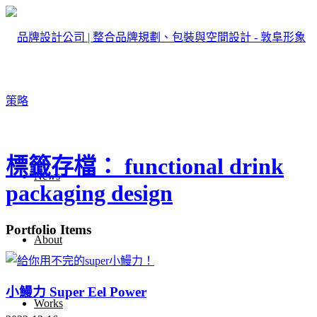
標籤存檔： functional drink
News
packaging design
Portfolio Items
About
小鰻力 Super Eel Power
Works