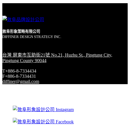
敦阜形象策略有限公司
DIFFINER DESIGN STRATEGY INC.
台灣 屏東市互助街21號 No.21, Huzhu St., Pingtung City,
Pingtung County 90044
T+886-8-7334434
F+886-8-7334431
diffiner@gmail.com