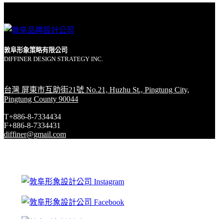
敦阜形象策略有限公司
DIFFINER DESIGN STRATEGY INC.
台灣 屏東市互助街21號 No.21, Huzhu St., Pingtung City,
Pingtung County 90044
T+886-8-7334434
F+886-8-7334431
diffiner@gmail.com