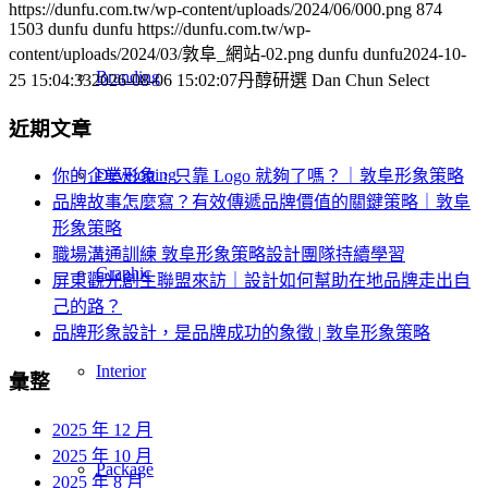
https://dunfu.com.tw/wp-content/uploads/2024/06/000.png
874
1503
dunfu dunfu
https://dunfu.com.tw/wp-
content/uploads/2024/03/敦阜_網站-02.png
dunfu dunfu
2024-10-
Branding
25 15:04:33
2026-08-06 15:02:07
丹醇研選 Dan Chun Select
近期文章
Developing
你的企業形象，只靠 Logo 就夠了嗎？｜敦阜形象策略
品牌故事怎麼寫？有效傳遞品牌價值的關鍵策略｜敦阜
形象策略
職場溝通訓練 敦阜形象策略設計團隊持續學習
Graphic
屏東觀光創生聯盟來訪｜設計如何幫助在地品牌走出自
己的路？
品牌形象設計，是品牌成功的象徵 | 敦阜形象策略
Interior
彙整
2025 年 12 月
2025 年 10 月
Package
2025 年 8 月