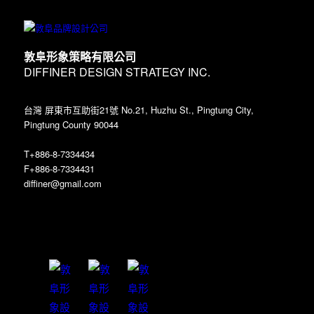
敦阜形象策略有限公司
DIFFINER DESIGN STRATEGY INC.
台灣 屏東市互助街21號 No.21, Huzhu St., Pingtung City,
Pingtung County 90044
T+886-8-7334434
F+886-8-7334431
diffiner@gmail.com