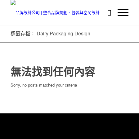
標籤存檔： Dairy Packaging Design
無法找到任何內容
Sorry, no posts matched your criteria