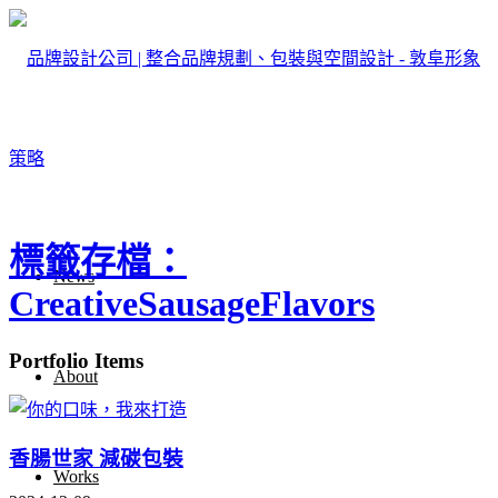
標籤存檔：
News
CreativeSausageFlavors
Portfolio Items
About
香腸世家 減碳包裝
Works