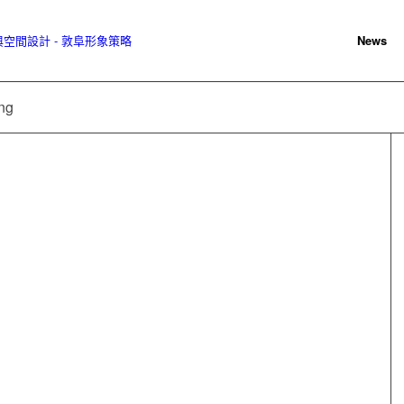
News
ng