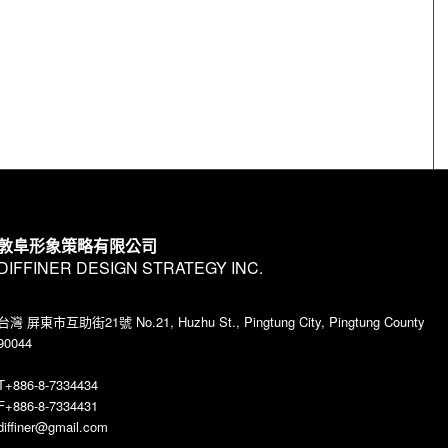
敦阜形象策略有限公司
DIFFINER DESIGN STRATEGY INC.
台灣 屏東市互助街21號 No.21, Huzhu St., Pingtung City, Pingtung County
90044
T+886-8-7334434
F+886-8-7334431
diffiner@gmail.com