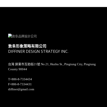
敦阜形象策略有限公司
DIFFINER DESIGN STRATEGY INC.
台灣 屏東市互助街21號 No.21, Huzhu St., Pingtung City, Pingtung
County 90044
T+886-8-7334434
F+886-8-7334431
diffiner@gmail.com