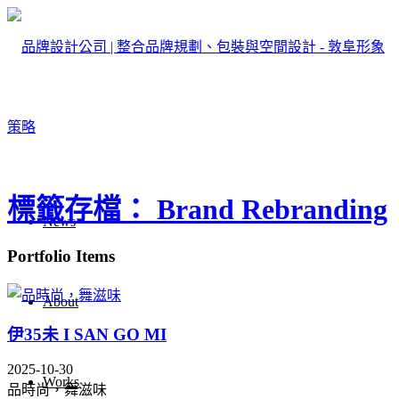
標籤存檔： Brand Rebranding
News
Portfolio Items
About
伊35未 I SAN GO MI
2025-10-30
Works
品時尚，舞滋味