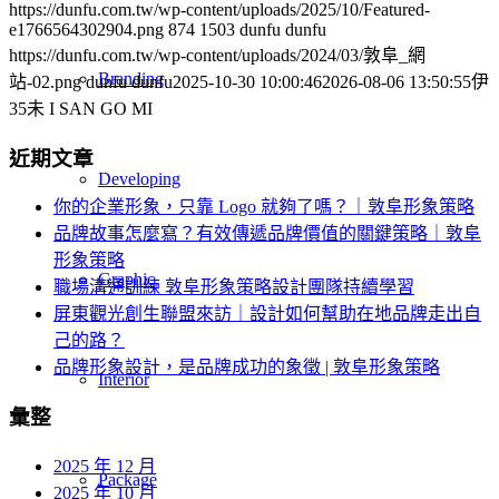
https://dunfu.com.tw/wp-content/uploads/2025/10/Featured-
e1766564302904.png
874
1503
dunfu dunfu
https://dunfu.com.tw/wp-content/uploads/2024/03/敦阜_網
Branding
站-02.png
dunfu dunfu
2025-10-30 10:00:46
2026-08-06 13:50:55
伊
35未 I SAN GO MI
近期文章
Developing
你的企業形象，只靠 Logo 就夠了嗎？｜敦阜形象策略
品牌故事怎麼寫？有效傳遞品牌價值的關鍵策略｜敦阜
形象策略
Graphic
職場溝通訓練 敦阜形象策略設計團隊持續學習
屏東觀光創生聯盟來訪｜設計如何幫助在地品牌走出自
己的路？
品牌形象設計，是品牌成功的象徵 | 敦阜形象策略
Interior
彙整
2025 年 12 月
Package
2025 年 10 月