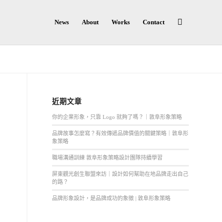
News
About
Works
Contact
近期文章
你的企業形象，只靠 Logo 就夠了嗎？｜敦阜形象策略
品牌故事怎麼寫？有效傳遞品牌價值的關鍵策略｜敦阜形
象策略
職場溝通訓練 敦阜形象策略設計團隊持續學習
屏東觀光創生聯盟來訪｜設計如何幫助在地品牌走出自己
的路？
品牌形象設計，是品牌成功的象徵 | 敦阜形象策略