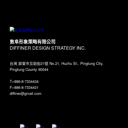
敦阜形象策略有限公司
DIFFINER DESIGN STRATEGY INC.
台灣 屏東市互助街21號 No.21, Huzhu St., Pingtung City,
Pingtung County 90044
T+886-8-7334434
F+886-8-7334431
diffiner@gmail.com