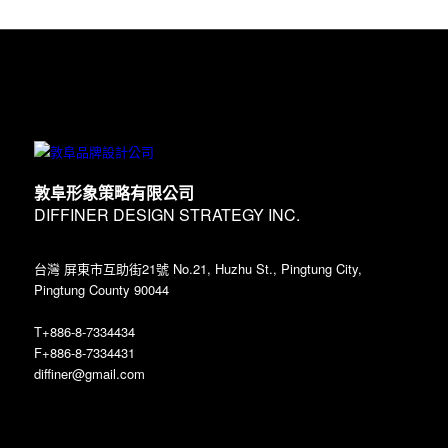
敦阜形象策略有限公司
DIFFINER DESIGN STRATEGY INC.
台灣 屏東市互助街21號 No.21, Huzhu St., Pingtung City,
Pingtung County 90044
T+886-8-7334434
F+886-8-7334431
diffiner@gmail.com