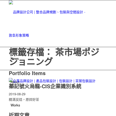
標籤存檔： 茶市場ポジ
ショニング
News
Portfolio Items
About
蓁記號火烏龍-CIS企業識別系統
2019-08-29
精湛炭焙，原焠好茶
Works
近期文章