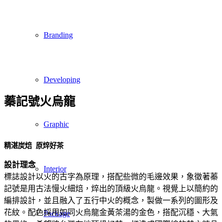
Branding
Developing
蓁記號火烏龍
Graphic
精湛炭焙 原焠好茶
設計理念
Interior
標誌設計以火的古字為原理，搭配些微的毛邊效果，象徵著蓁
記號是用古法慢火細焙，焠出的頂級火烏龍。視覺上以簡約的
編排設計，並且融入了五行中火的概念，製做一系列的圖形及
花紋。配色採用如同火烏龍金黃茶湯的金色，搭配沉穩、大氣
Package