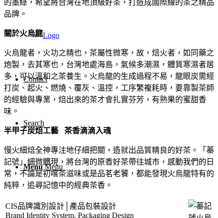
的墨綠，希望將台灣在地頂級好茶，打造成國際線的茶之精品
品牌。
關於火烏龍
Logo
火烏龍者，火功之精也，茶屬性微寒，故，焙火者，如同藥之
炮製，去其寒也，台灣地處海島，氣候多潮濕，體質寒濕者居
多，可以溫和之茶養生。火烏龍的生成過程不易，龍眼炭需經
Contact
打炭、起火、燃燒、覆灰、溫控，工序繁複耗時，要靠製茶師
的經驗與專業，焙出來的茶才會扎實芬芳，有熟果的蜜甜香
味。
Search
半甲子炭焙工藝 茶香滴滴入魂
慢火細焙全神專注地仔細把關，造就出品質精良的好茶。「蓁
記號」細微體現，將台灣的原香好茶帶往城市，感動我們的日
Menu
Menu
常，不論是初嚐茶滋味或是品茗老饕，都能發現火烏龍特有的
純粹，追尋記憶中的經典茶香。
CIS品牌識別設計│產品包裝設計
Brand Identity System, Packaging Design