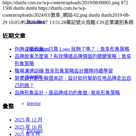
https://dunfu.com.tw/wp-content/uploads/2019/08/00001.png
872
1500
dunfu dunfu
https://dunfu.com.tw/wp-
content/uploads/2024/03/敦阜_網站-02.png
dunfu dunfu
2019-08-
Branding
29 10:05:05
2026-08-07 13:51:28
蓁記號火烏龍-CIS企業識別系統
近期文章
Developing
你的企業形象，只靠 Logo 就夠了嗎？｜敦阜形象策略
品牌故事怎麼寫？有效傳遞品牌價值的關鍵策略｜敦阜
形象策略
職場溝通訓練 敦阜形象策略設計團隊持續學習
Graphic
屏東觀光創生聯盟來訪｜設計如何幫助在地品牌走出自
己的路？
品牌形象設計，是品牌成功的象徵 | 敦阜形象策略
Interior
彙整
2025 年 12 月
2025 年 10 月
Package
2025 年 8 月