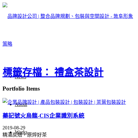
標籤存檔： 禮盒茶設計
News
Portfolio Items
About
蓁記號火烏龍-CIS企業識別系統
2019-08-29
Works
精湛炭焙，原焠好茶