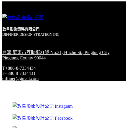
敦阜形象策略有限公司
DIFFINER DESIGN STRATEGY INC.
台灣 屏東市互助街21號 No.21, Huzhu St., Pingtung City,
Pingtung County 90044
T+886-8-7334434
F+886-8-7334431
diffiner@gmail.com