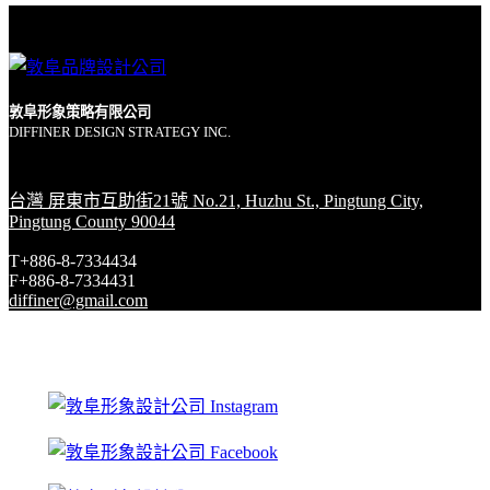
敦阜形象策略有限公司
DIFFINER DESIGN STRATEGY INC.
台灣 屏東市互助街21號 No.21, Huzhu St., Pingtung City,
Pingtung County 90044
T+886-8-7334434
F+886-8-7334431
diffiner@gmail.com