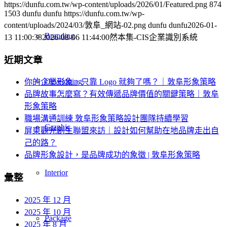
https://dunfu.com.tw/wp-content/uploads/2026/01/Featured.png
874
1503
dunfu dunfu
https://dunfu.com.tw/wp-
content/uploads/2024/03/敦阜_網站-02.png
dunfu dunfu
2026-01-
Branding
13 11:00:38
2026-08-06 11:44:00
然本集-CIS企業識別系統
近期文章
Developing
你的企業形象，只靠 Logo 就夠了嗎？｜敦阜形象策略
品牌故事怎麼寫？有效傳遞品牌價值的關鍵策略｜敦阜
形象策略
職場溝通訓練 敦阜形象策略設計團隊持續學習
Graphic
屏東觀光創生聯盟來訪｜設計如何幫助在地品牌走出自
己的路？
品牌形象設計，是品牌成功的象徵 | 敦阜形象策略
Interior
彙整
2025 年 12 月
2025 年 10 月
Package
2025 年 8 月